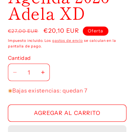
Adela XD
Precio
Precio
€20,10 EUR
€27,00 EUR
Oferta
habitual
de
Impuesto incluido. Los
gastos de envío
se calculan en la
oferta
pantalla de pago.
Cantidad
Reducir
Aumentar
cantidad
cantidad
para
para
Bajas existencias: quedan 7
Agenda
Agenda
2026
2026
AGREGAR AL CARRITO
Adela
Adela
XD
XD