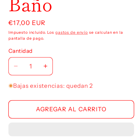
Baño
modal
Precio
€17,00 EUR
habitual
Impuesto incluido. Los
gastos de envío
se calculan en la
pantalla de pago.
Cantidad
Reducir
Aumentar
cantidad
cantidad
para
para
Bajas existencias: quedan 2
Baño
Baño
AGREGAR AL CARRITO