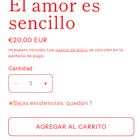
El amor es
modal
sencillo
Precio
€20,00 EUR
habitual
Impuesto incluido. Los
gastos de envío
se calculan en la
pantalla de pago.
Cantidad
Reducir
Aumentar
cantidad
cantidad
para
para
Bajas existencias: quedan 1
El
El
amor
amor
AGREGAR AL CARRITO
es
es
sencillo
sencillo