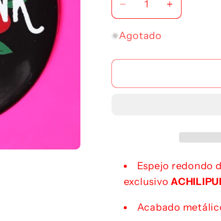
Reducir
Aumentar
cantidad
cantidad
para
para
Agotado
Espejo
Espejo
Achilipunk
Achilipun
Espejo redondo d
exclusivo
ACHILIPU
Acabado metálico