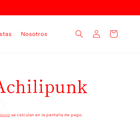
Iniciar
Carrito
istas
Nosotros
sesión
Achilipunk
envío
se calculan en la pantalla de pago.