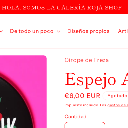
HOLA, SOMOS LA GALERÍA ROJA SHOP
De todo un poco
Diseños propios
Art
Cirope de Freza
Espejo 
Precio
€6,00 EUR
Agotado
habitual
Impuesto incluido. Los
gastos de 
Cantidad