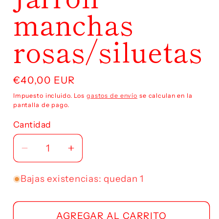
manchas
rosas/siluetas
Precio
€40,00 EUR
habitual
Impuesto incluido. Los
gastos de envío
se calculan en la
pantalla de pago.
Cantidad
Reducir
Aumentar
cantidad
cantidad
para
para
Bajas existencias: quedan 1
Jarrón
Jarrón
manchas
manchas
AGREGAR AL CARRITO
rosas/siluetas
rosas/siluetas