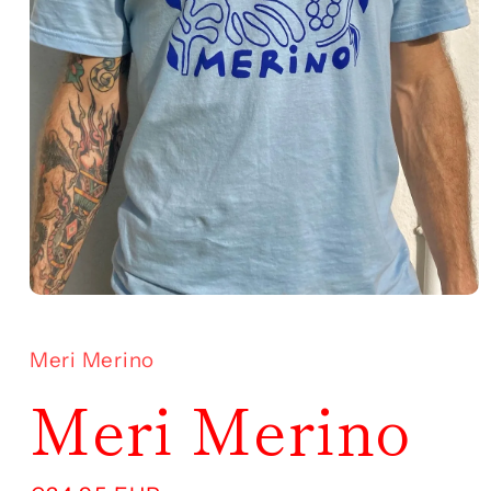
Abrir
elemento
multimedia
1
Meri Merino
en
una
Meri Merino
ventana
modal