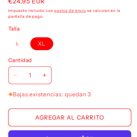
Precio
€24,95 EUR
habitual
Impuesto incluido. Los
gastos de envío
se calculan en la
pantalla de pago.
Talla
L
XL
Variante
agotada
o
Cantidad
no
disponible
Reducir
Aumentar
cantidad
cantidad
para
para
Bajas existencias: quedan 3
Meri
Meri
Merino
Merino
AGREGAR AL CARRITO