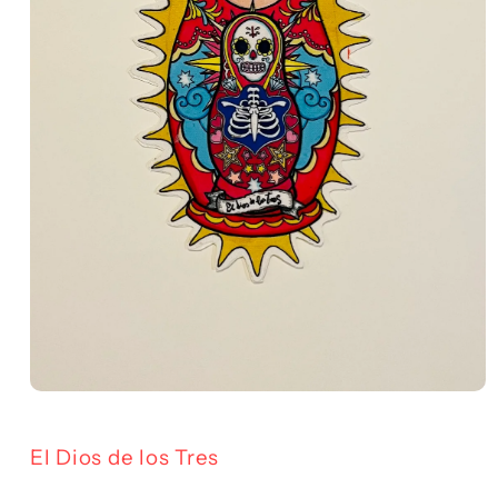
Abrir
elemento
multimedia
1
El Dios de los Tres
en
una