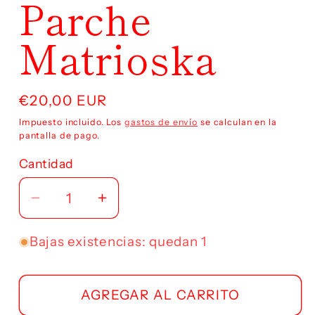
Parche
ventana
modal
Matrioska
Precio
€20,00 EUR
habitual
Impuesto incluido. Los
gastos de envío
se calculan en la
pantalla de pago.
Cantidad
Reducir
Aumentar
cantidad
cantidad
para
para
Bajas existencias: quedan 1
Parche
Parche
Matrioska
Matrioska
AGREGAR AL CARRITO