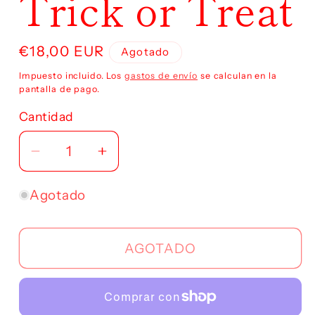
Trick or Treat
modal
Precio
€18,00 EUR
Agotado
habitual
Impuesto incluido. Los
gastos de envío
se calculan en la
pantalla de pago.
Cantidad
Reducir
Aumentar
cantidad
cantidad
para
para
Agotado
Trick
Trick
or
or
AGOTADO
Treat
Treat